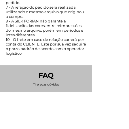
pedido.
7 - A refação do pedido será realizada
utilizando o mesmo arquivo que originou
a compra.
9 - A SILK FORIAN não garante a
fidelização das cores entre reimpressões
do mesmo arquivo, porém em períodos e
lotes diferentes.
10 - O frete em caso de refação correrá por
conta do CLIENTE. Este por sua vez seguirá
o prazo padrão de acordo com o operador
logístico.
FAQ
Tire suas dúvidas