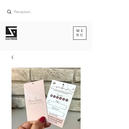
ME
NU