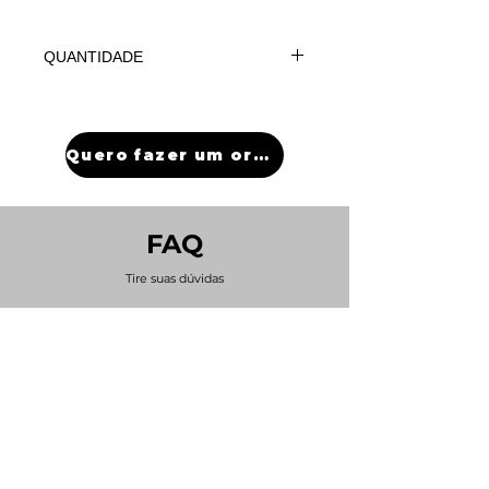
QUANTIDADE
Para tiragens menores ou
maiores, favor contatar
vendedores.
Quero fazer um orçamento
FAQ
Tire suas dúvidas