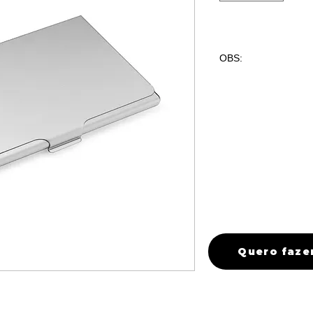
OBS:
PARA PERSONALI
CONTATO ANTES D
ORÇAMENTO.
Quero faze