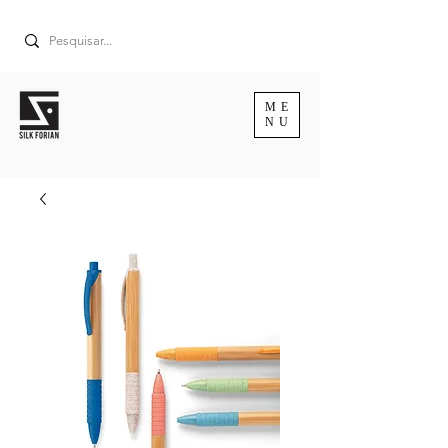
ME
NU