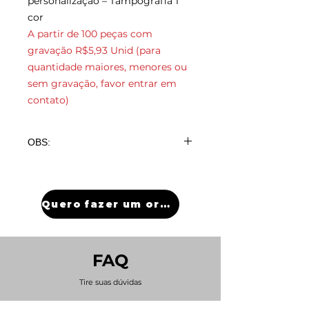
personalização – Tampografia 1
cor
A partir de 100 peças com
gravação R$5,93 Unid (para
quantidade maiores, menores ou
sem gravação, favor entrar em
contato)
OBS:
A partir de 100 peças com
gravação R$5,93 Unid (para
quantidade maiores, menores ou
Quero fazer um orçamento
sem gravação, favor entrar em
contato)
FAQ
Tire suas dúvidas