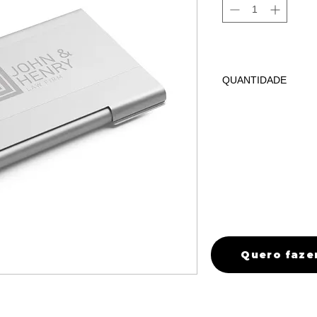
QUANTIDADE
Para tiragens meno
vendedores.
Quero faze