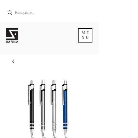
ME
NU