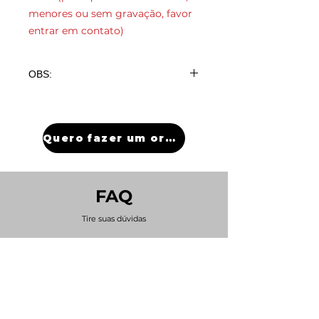
menores ou sem gravação, favor
entrar em contato)
OBS:
100 peças com gravação R$7,63
Unid (para quantidade maiores,
menores ou sem gravação, favor
Quero fazer um orçamento
entrar em contato)
FAQ
Tire suas dúvidas