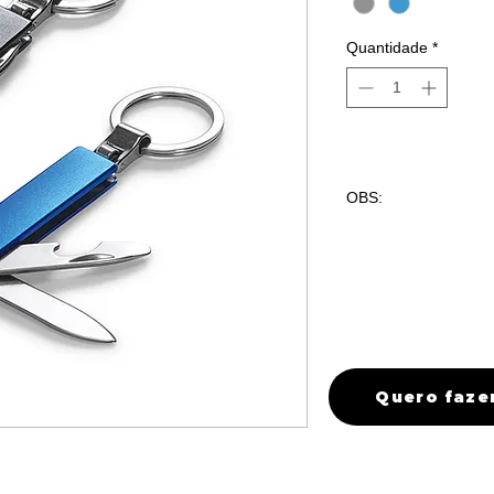
Quantidade
*
OBS:
50 peças com grav
quantidade maiore
favor entrar em co
Quero faze