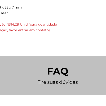
3 x 55 x 7 mm
Laser
ção R$14,28 Unid (para quantidade
ção, favor entrar em contato)
FAQ
Tire suas dúvidas