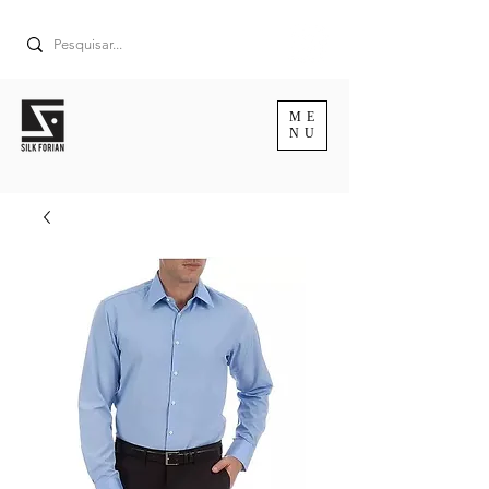
ME
NU