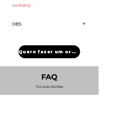
contato)
OBS:
A partir de 50 peças com
gravação R$16,90 Unid (para
quantidade maiores, menores ou
Quero fazer um orçamento
sem gravação, favor entrar em
contato)
FAQ
Tire suas dúvidas