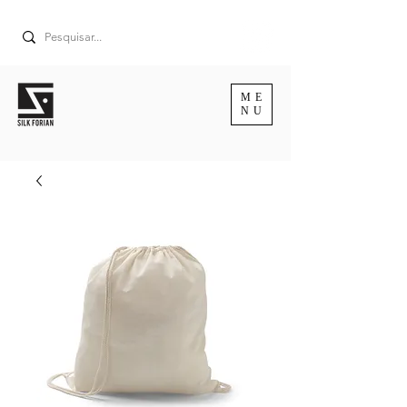
ME
NU