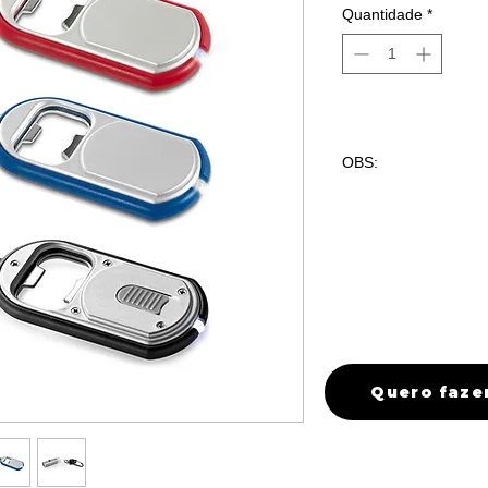
Quantidade
*
OBS:
100 peças com gra
quantidade maiore
favor entrar em co
Quero faze