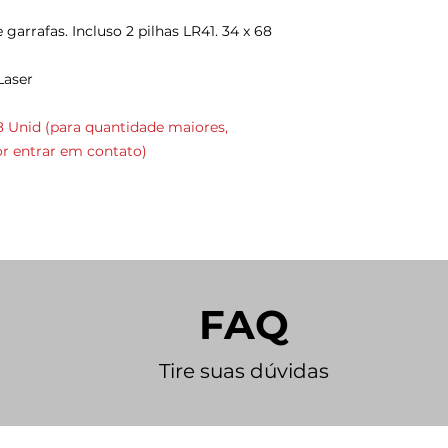
garrafas. Incluso 2 pilhas LR41. 34 x 68
Laser
 Unid (para quantidade maiores,
r entrar em contato)
FAQ
Tire suas dúvidas