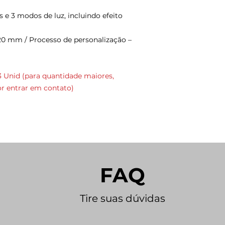
 e 3 modos de luz, incluindo efeito
x 120 mm
/ Processo de personalização –
 Unid (para quantidade maiores,
r entrar em contato)
FAQ
Tire suas dúvidas