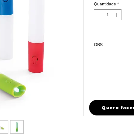
Quantidade
*
OBS:
100 peças com gra
quantidade maiore
favor entrar em co
Quero faze