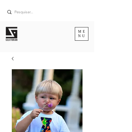
ME
NU