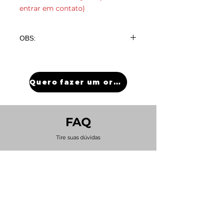
entrar em contato)
OBS:
100 peças com gravação R$16,98
Unid (para quantidade maiores,
menores ou sem gravação, favor
Quero fazer um orçamento
entrar em contato)
FAQ
Tire suas dúvidas