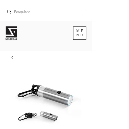
ME
NU